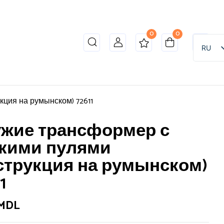
0
0
RU
ция на румынском) 72611
жие трансформер с
кими пулями
струкция на румынском)
1
MDL