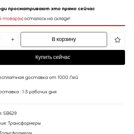
ди просматривают это прямо сейчас
4 товар(ы)
осталось на складе!
В корзину
Купить сейчас
есплатная доставка от 1000 Лей
оставка : 1-3 рабочих дня
л:
SB629
ия:
Трансформеры
Трансформеры