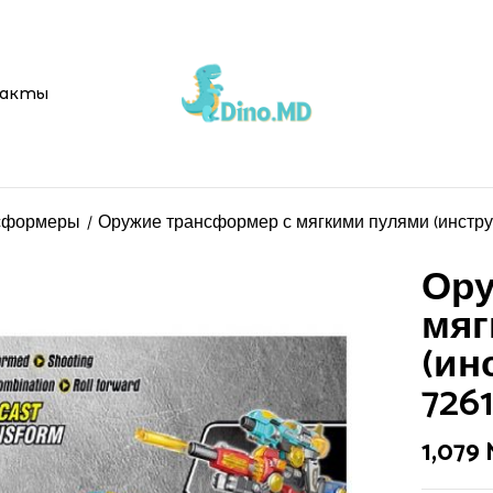
акты
сформеры
Оружие трансформер с мягкими пулями (инструк
Ору
мяг
(ин
7261
1,079