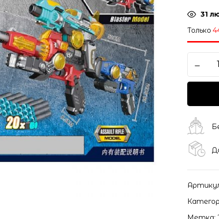
31
лю
Только
4
Б
Д
Артику
Категор
Метка: