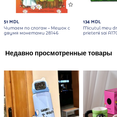
51
MDL
134
MDL
Читаем по слогам – Мешок с
Micutul meu dra
двумя монетами 28146
prietenii sai А1
Недавно просмотренные товары