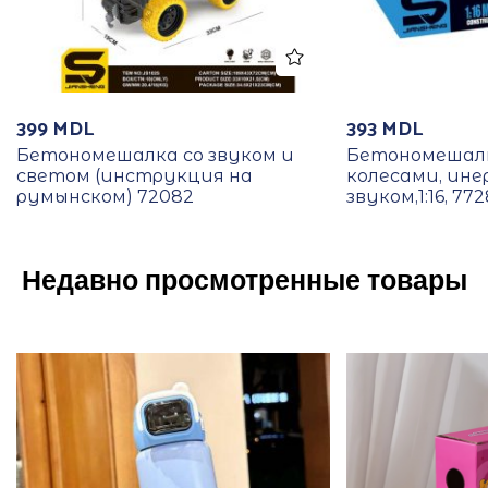
399
MDL
393
MDL
Бетономешалка со звуком и
Бетономешалк
светом (инструкция на
колесами, ине
румынском) 72082
звуком,1:16, 77
Недавно просмотренные товары