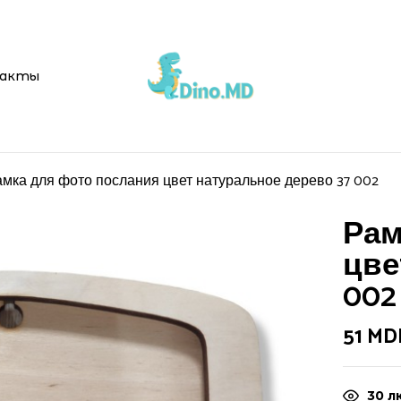
акты
амка для фото послания цвет натуральное дерево 37 002
Рам
цве
002
51
MD
30
л