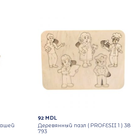
92
MDL
дашей
Деревянный пазл ( PROFESII 1 ) 38
793