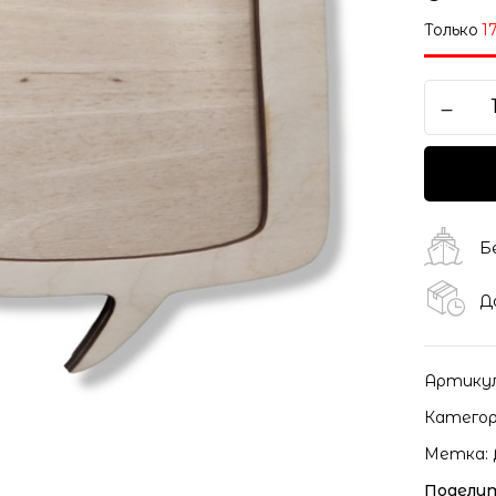
Только
1
Б
Д
Артику
Категор
Метка:
Поделит