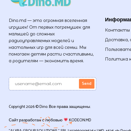
Информа
Dino.md — это огромная вселенная
игрушек! От первых погремушек для
Контакты
малышей до сложных
Доставка, 
радиоуправляемых моделей и
настольных игр для всей семьи. Мы
Пользовате
помогаем детям расти счастливыми,
Политика 
а родителям — экономить время.
Copyright 2026 © Dino. Все права защищены.
Сайт разработан с любовью
KODEON.MD