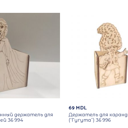
69
MDL
нный держатель для
Держатель для каран
ей 36 994
(“Гугута”) 36 996