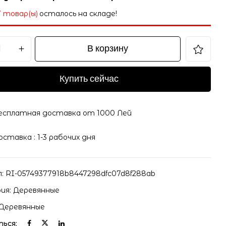
7 товар(ы)
осталось на складе!
В корзину
Купить сейчас
есплатная доставка от 1000 Лей
оставка : 1-3 рабочих дня
л:
RI-05749377918b8447298dfc07d8f288ab
ия:
Деревянные
Деревянные
ься: