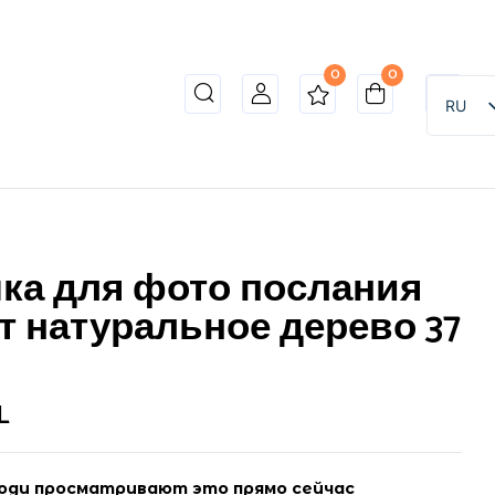
0
0
RU
ка для фото послания
т натуральное дерево 37
L
юди просматривают это прямо сейчас