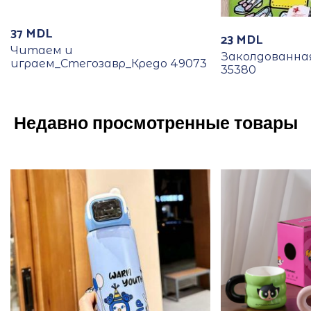
37
MDL
23
MDL
Читаем и
Заколдованна
играем_Стегозавр_Кредо 49073
35380
Недавно просмотренные товары