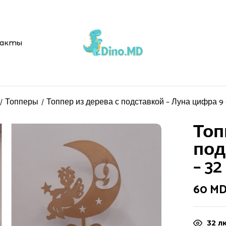
акты
Топперы
Топпер из дерева с подставкой – Луна цифра 9 
Топ
под
– 32
60
MD
32
лю