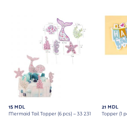
15
MDL
21
MDL
Mermaid Tail Topper (6 pcs) – 33 231
Topper (1 p