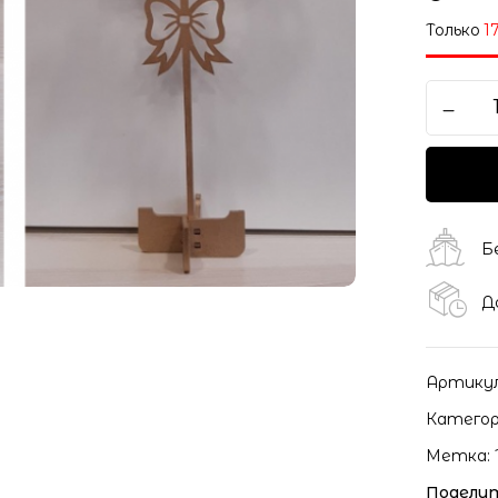
Только
1
Б
Д
Артику
Категор
Метка:
Поделит