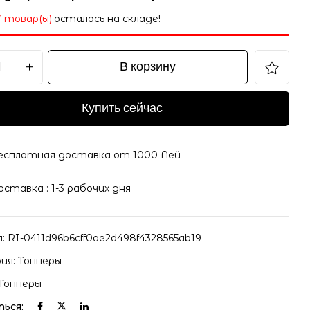
7 товар(ы)
осталось на складе!
В корзину
Купить сейчас
есплатная доставка от 1000 Лей
оставка : 1-3 рабочих дня
л:
RI-0411d96b6cff0ae2d498f4328565ab19
ия:
Топперы
Топперы
ься: