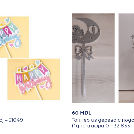
60
MDL
c) – 51049
Топпер из дерева с под
Луна цифра 0 – 32 833