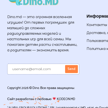
Информа
Dino.md — это огромная вселенная
игрушек! От первых погремушек для
Контакты
малышей до сложных
Доставка, 
радиоуправляемых моделей и
настольных игр для всей семьи. Мы
Пользовате
помогаем детям расти счастливыми,
Политика 
а родителям — экономить время.
Copyright 2026 © Dino. Все права защищены.
Сайт разработан с любовью
KODEON.MD