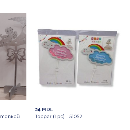
24
MDL
ставкой –
Topper (1 pc) – 51052