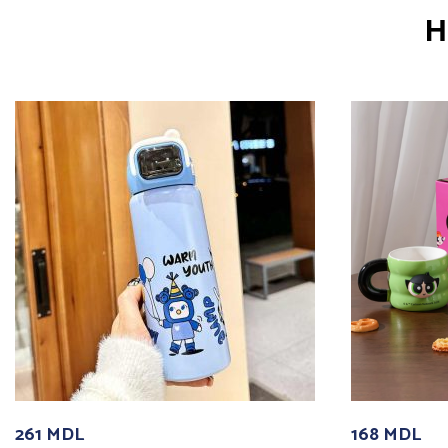
Н
261
MDL
168
MDL