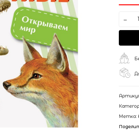
Б
Д
Артику
Категор
Метка:
Поделит