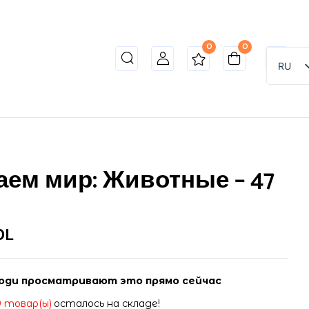
0
0
RU
аем мир: Животные – 47
DL
юди просматривают это прямо сейчас
9 товар(ы)
осталось на складе!