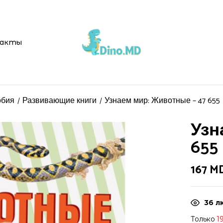
акты
обия
Развивающие книги
Узнаем мир: Животные – 47 655
Узн
655
167
M
36
л
Только
1