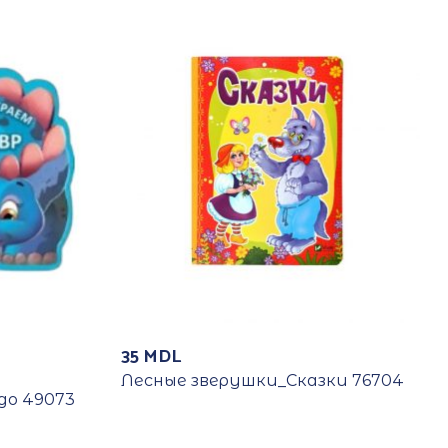
35
MDL
Лесные зверушки_Сказки 76704
до 49073