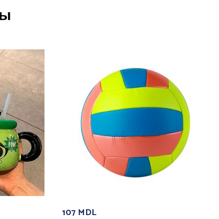
ры
107
MDL