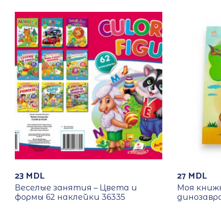
23
MDL
27
MDL
Веселые занятия – Цвета и
Моя книжк
формы 62 наклейки 36335
динозавро