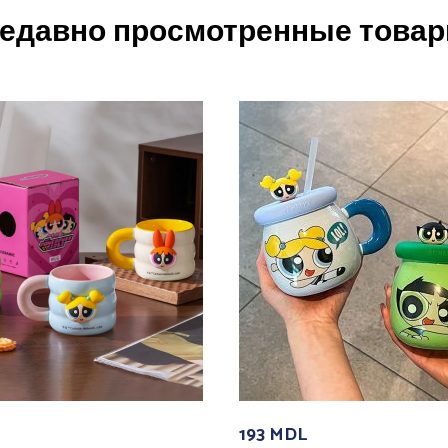
едавно просмотренные това
193
MDL