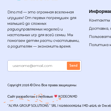
Информа
Dino.md — это огромная вселенная
игрушек! От первых погремушек для
Контакты
малышей до сложных
Доставка, 
радиоуправляемых моделей и
настольных игр для всей семьи. Мы
Пользовате
помогаем детям расти счастливыми,
Политика 
а родителям — экономить время.
Copyright 2026 © Dino. Все права защищены.
Сайт разработан с любовью
KODEON.MD
”ALYRA GROUP SOLUTIONS ” SRL | 1026600016264 | MD-4626, str Decebal, 1