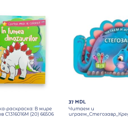
37
MDL
а-раскраска: В мире
Читаем и
в С1316016М (20) 66506
играем_Стегозавр_Кре