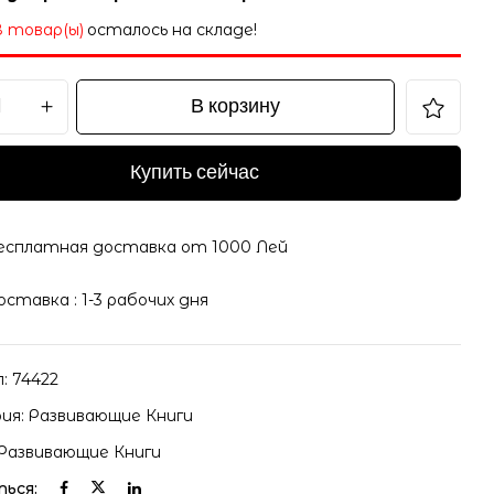
8 товар(ы)
осталось на складе!
В корзину
Купить сейчас
есплатная доставка от 1000 Лей
оставка : 1-3 рабочих дня
л:
74422
ия:
Развивающие Книги
Развивающие Книги
ься: