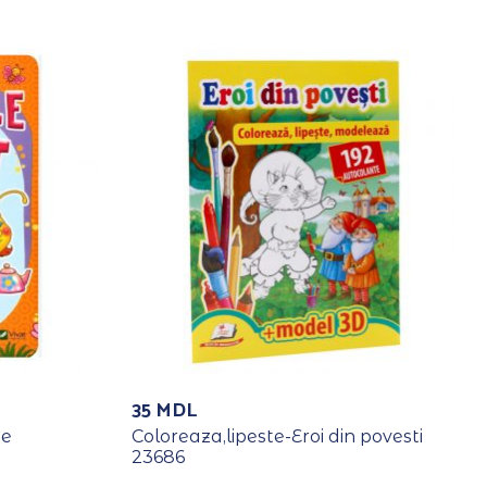
35
MDL
де
Coloreaza,lipeste-Eroi din povesti
23686