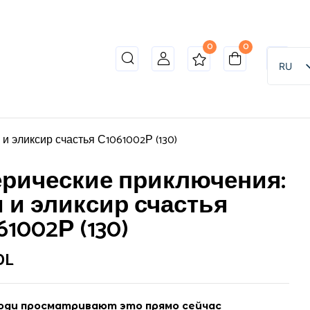
0
0
RU
и эликсир счастья С1061002Р (130)
рические приключения:
 и эликсир счастья
61002Р (130)
DL
ди просматривают это прямо сейчас