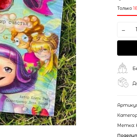
Только
1
Б
Д
Артику
Категор
Метка:
Поделит