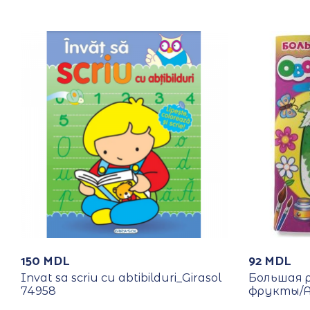
150
MDL
92
MDL
Invat sa scriu cu abtibilduri_Girasol
Большая 
74958
фрукты/А