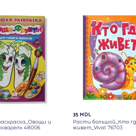
35
MDL
раскраска_Овощи и
Расти большой_Кто г
кварель 48006
живет_Vivat 76703