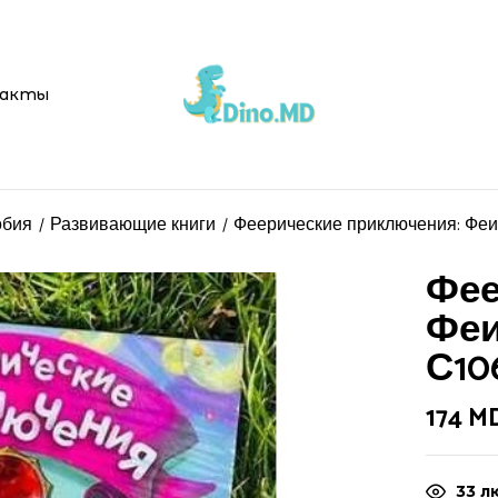
акты
обия
Развивающие книги
Феерические приключения: Феи 
Фее
Феи
С10
174
M
33
лю