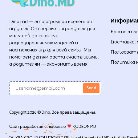
Информа
Dino.md — это огромная вселенная
игрушек! От первых погремушек для
Контакты
малышей до сложных
Доставка, 
радиоуправляемых моделей и
настольных игр для всей семьи. Мы
Пользовате
помогаем детям расти счастливыми,
Политика 
а родителям — экономить время.
Copyright 2026 © Dino. Все права защищены.
Сайт разработан с любовью
KODEON.MD